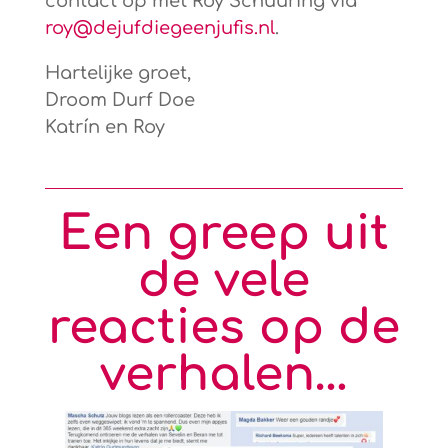
contact op met Roy Schuuring via
roy@dejufdiegeenjufis.nl
.
Hartelijke groet,
Droom Durf Doe
Katrín en Roy
Een greep uit
de vele
reacties op de
verhalen…