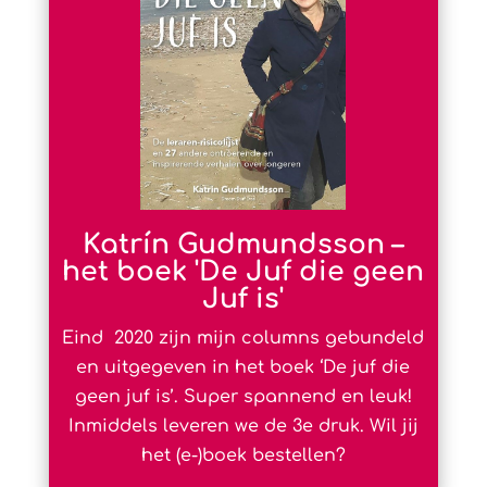
Katrín Gudmundsson –
het boek 'De Juf die geen
Juf is'
Eind 2020 zijn
mijn columns gebundeld
en uitgegeven in het boek ‘De juf die
geen juf is’. Super spannend en leuk!
Inmiddels leveren we de 3e druk. Wil jij
het (e-)boek bestellen?