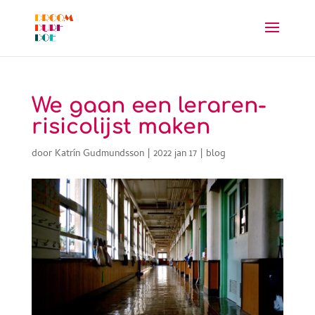
We gaan een leraren-
risicolijst maken
door
Katrín Gudmundsson
|
2022 jan 17
|
blog